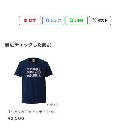
保存
シェア
LINE
ポスト
最近チェックした商品
Tシャツ2019（インディゴ・Mサ
イズ）
¥2,500